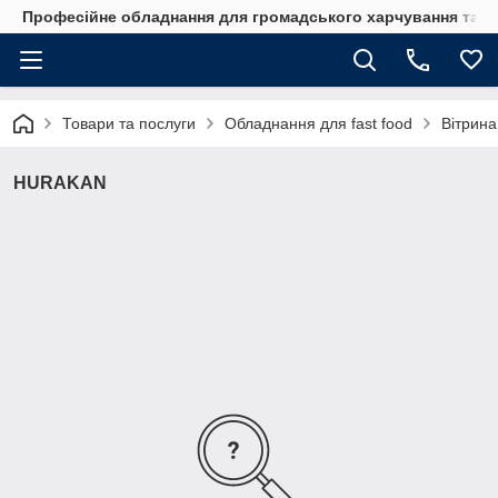
Професійне обладнання для громадського харчування та го
Товари та послуги
Обладнання для fast food
Вітрина
HURAKAN