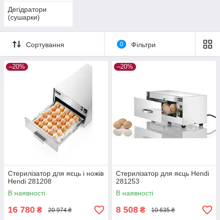
Дегідратори
(сушарки)
Сортування
0
Фільтри
–20%
–20%
Стерилізатор для яєць і ножів
Стерилізатор для яєць Hendi
Hendi 281208
281253
В наявності
В наявності
16 780
8 508
₴
₴
20 974 ₴
10 635 ₴