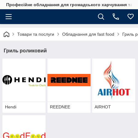
Професійне обладнання для громадського харчування та го
Товари та послуги
Обладнання для fast food
Гриль 
Гриль роликовий
Hendi
REEDNEE
AIRHOT