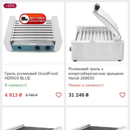
–15%
Роликовий гриль з
Гриль роликовий GoodFood
енергозберігаючою кришкою
HDRG9 BLUE
Hendi 268650
В наявності
Немає в наявності
4 913
31 246
₴
₴
5 780 ₴