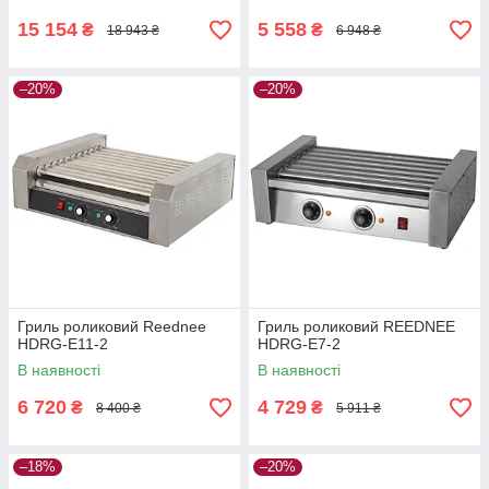
15 154
5 558
₴
₴
18 943 ₴
6 948 ₴
–20%
–20%
Гриль роликовий Reednee
Гриль роликовий REEDNEE
HDRG-E11-2
HDRG-E7-2
В наявності
В наявності
6 720
4 729
₴
₴
8 400 ₴
5 911 ₴
–18%
–20%