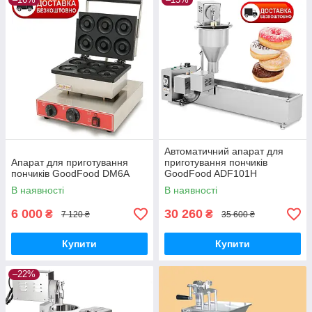
Автоматичний апарат для
Апарат для приготування
приготування пончиків
пончиків GoodFood DM6A
GoodFood ADF101H
В наявності
В наявності
6 000
30 260
₴
₴
7 120 ₴
35 600 ₴
Купити
Купити
–22%