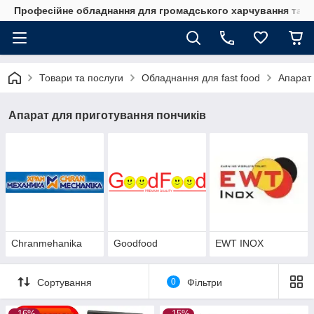
Професійне обладнання для громадського харчування та го
Товари та послуги
Обладнання для fast food
Апарат 
Апарат для приготування пончиків
Chranmehanika
Goodfood
EWT INOX
Сортування
0
Фільтри
–16%
–15%