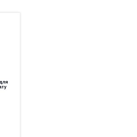
 для
ату