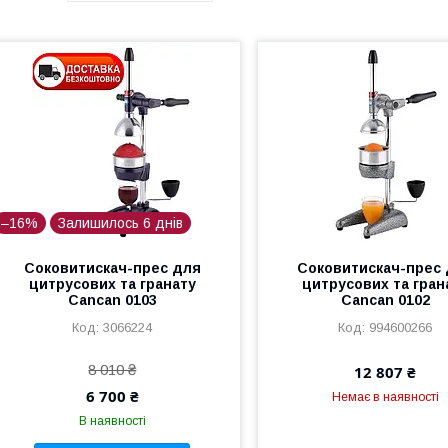
–16%
Залишилось 6 днів
Соковитискач-прес для
Соковитискач-прес
цитрусових та гранату
цитрусових та гран
Cancan 0103
Cancan 0102
3066224
994600266
8 010 ₴
12 807 ₴
6 700 ₴
Немає в наявності
В наявності