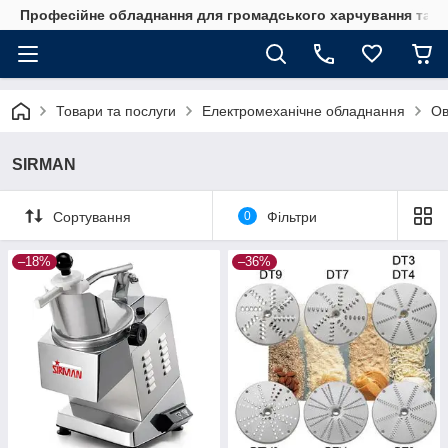
Професійне обладнання для громадського харчування та го
Товари та послуги
Електромеханічне обладнання
Ов
SIRMAN
Сортування
0
Фільтри
–18%
–36%