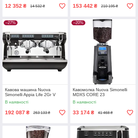
12 352
153 442
₴
₴
14 532 ₴
210 195 ₴
–27%
–20%
Кавова машина Nuova
Кавомолка Nuova Simonelli
Simonelli Appia Life 2Gr V
MDXS CORE 23
В наявності
В наявності
192 087
33 174
₴
₴
263 133 ₴
41 468 ₴