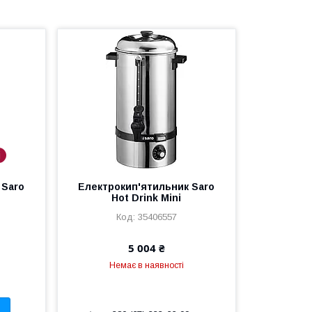
і
 Saro
Електрокип'ятильник Saro
Hot Drink Mini
35406557
5 004 ₴
Немає в наявності