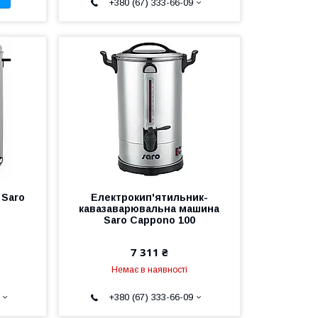
+380 (67) 333-66-09
 Saro
Електрокип'ятильник-
кавазаварювальна машина
Saro Cappono 100
7 311 ₴
Немає в наявності
+380 (67) 333-66-09