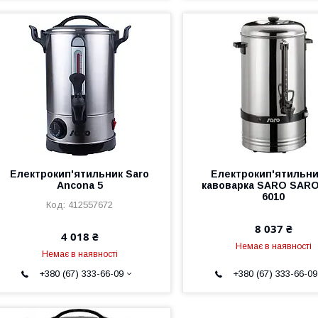
Електрокип'ятильник Saro
Електрокип'ятильн
Ancona 5
кавоварка SARO SAR
6010
412557672
8 037 ₴
4 018 ₴
Немає в наявності
Немає в наявності
+380 (67) 333-66-09
+380 (67) 333-66-09