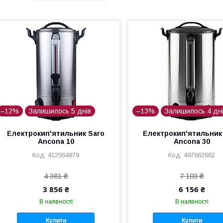
–12%
Залишилось 5 днів
–13%
Залишилось 4 дн
Електрокип'ятильник Saro
Електрокип'ятильник
Ancona 10
Ancona 30
412564879
497662662
4 381 ₴
7 103 ₴
3 856 ₴
6 156 ₴
В наявності
В наявності
Купити
Купити