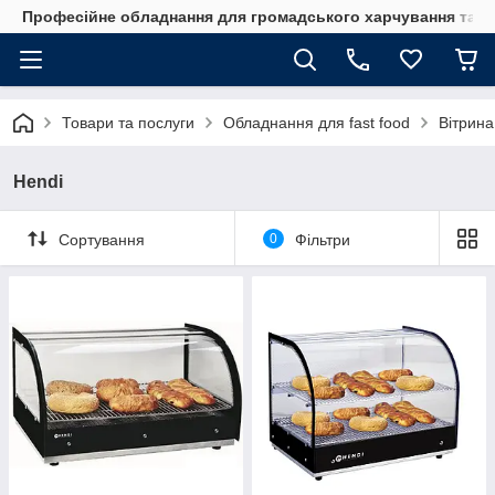
Професійне обладнання для громадського харчування та го
Товари та послуги
Обладнання для fast food
Вітрина
Hendi
Сортування
0
Фільтри