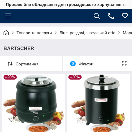
Професійне обладнання для громадського харчування та го
Товари та послуги
Лінія роздачі, шведський стіл
Марм
BARTSCHER
Сортування
0
Фільтри
–20%
–20%