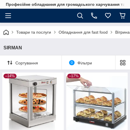
Професійне обладнання для громадського харчування та го
Товари та послуги
Обладнання для fast food
Вітрина
SIRMAN
Сортування
0
Фільтри
–14%
–17%