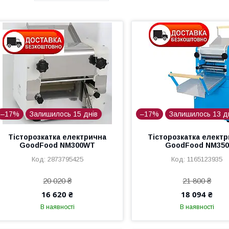
–17%
Залишилось 15 днів
–17%
Залишилось 13 д
Тісторозкатка електрична
Тісторозкатка елект
GoodFood NM300WT
GoodFood NM350
2873795425
1165123935
20 020 ₴
21 800 ₴
16 620 ₴
18 094 ₴
В наявності
В наявності