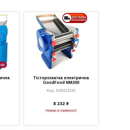
нів
рична
Тісторозкатка електрична
GoodFood NM200
1165113343
8 232 ₴
Немає в наявності