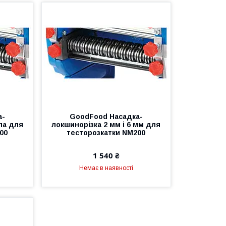
а-
GoodFood Насадка-
ла для
локшинорізка 2 мм і 6 мм для
00
тесторозкатки NM200
1 540 ₴
Немає в наявності