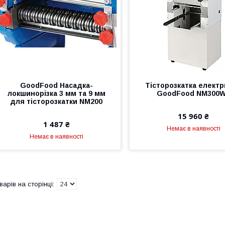
GoodFood Насадка-
Тісторозкатка елект
локшинорізка 3 мм та 9 мм
GoodFood NM300
для тісторозкатки NM200
15 960 ₴
1 487 ₴
Немає в наявності
Немає в наявності