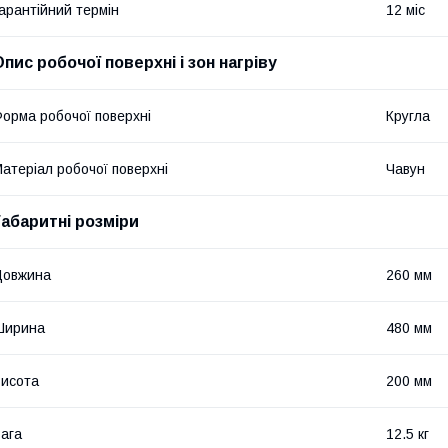
арантійний термін
12 міс
Опис робочої поверхні і зон нагріву
орма робочої поверхні
Кругла
атеріал робочої поверхні
Чавун
Габаритні розміри
Довжина
260 мм
Ширина
480 мм
исота
200 мм
ага
12.5 кг