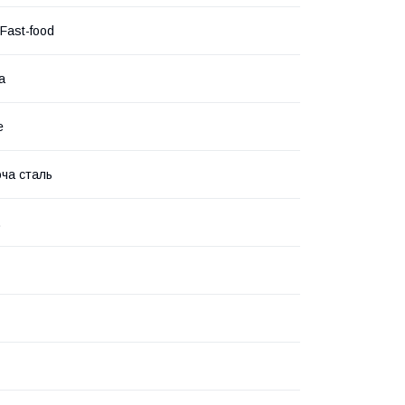
Fast-food
а
е
ча сталь
.