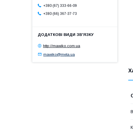
+380 (67) 333-66-09
+380 (66) 367-37-73
http://mawiko.com.ua
mawiko@meta.ua
Х
В
К