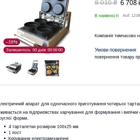
6 708 
8 010 ₴
В наявності
Код:
1238
Компанія тимчасово 
–16%
Залишилось
0
0
днів
0
0
0
0
0
0
повернення товару п
лектричний апарат для одночасного приготування чотирьох тарта
живається на підприємствах харчування для формування і випічки о
руглої форми.
4 тарталетки розміром 100х25 мм
1 пост
Керування електромеханічне