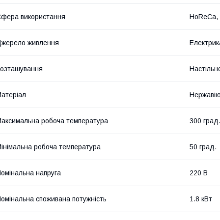
фера використання
HoReCa, 
жерело живлення
Електрик
озташування
Настільн
атеріал
Нержавію
аксимальна робоча температура
300 град
інімальна робоча температура
50 град.
омінальна напруга
220 В
омінальна споживана потужність
1.8 кВт