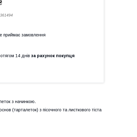
₴
361494
не приймає замовлення
ротягом 14 днів
за рахунок покупця
леток з начинкою.
снов (тарталеток) з пісочного та листкового тіста