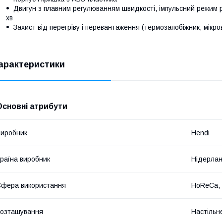
Двигун з плавним регулюванням швидкості, імпульсний режим 
хв
Захист від перегріву і перевантаження (термозапобіжник, мікр
арактеристики
Основні атрибути
иробник
Hendi
раїна виробник
Нідерла
фера використання
HoReCa, 
озташування
Настільн