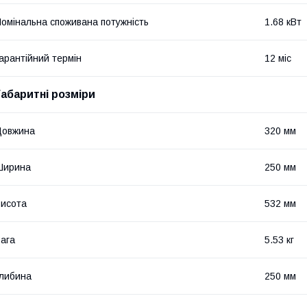
омінальна споживана потужність
1.68 кВт
арантійний термін
12 міс
Габаритні розміри
Довжина
320 мм
Ширина
250 мм
исота
532 мм
ага
5.53 кг
либина
250 мм