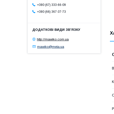
+380 (67) 333-66-09
+380 (66) 367-37-73
Х
http://mawiko.com.ua
mawiko@meta.ua
В
К
С
Р