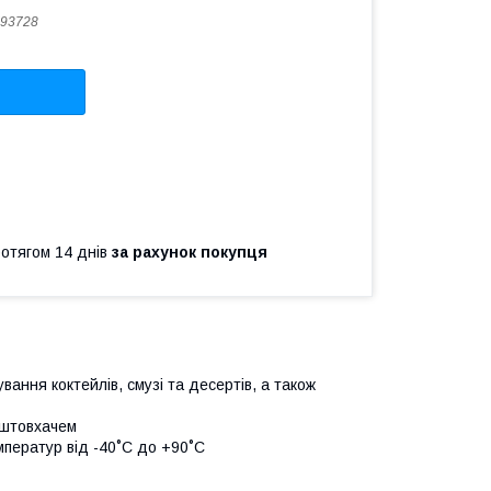
93728
ротягом 14 днів
за рахунок покупця
вання коктейлів, смузі та десертів, а також
і штовхачем
мператур від -40˚C до +90˚C