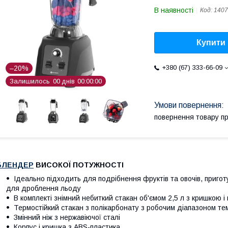
В наявності
Код:
1407
Купити
+380 (67) 333-66-09
–20%
Залишилось
0
0
днів
0
0
0
0
0
0
повернення товару п
БЛЕНДЕР
ВИСОКОЇ ПОТУЖНОСТІ
Ідеально підходить для подрібнення фруктів та овочів, приготу
для дроблення льоду
В комплекті знімний небиткий стакан об'ємом 2,5 л з кришкою 
Термостійкий стакан з полікарбонату з робочим діапазоном те
Змінний ніж з нержавіючої сталі
Корпус і кришка з ABS-пластика