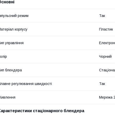
Основні
мпульсний режим
Так
атеріал корпусу
Пластик
ип управління
Електро
олір
Чорний
ип блендера
Стаціона
лавне регулювання швидкості
Так
Живлення
Мережа 
Характеристики стаціонарного блендера