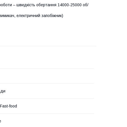
роботи – швидкість обертання 14000-25000 об/
овимикач, електричний запобіжник)
нди
Fast-food
е