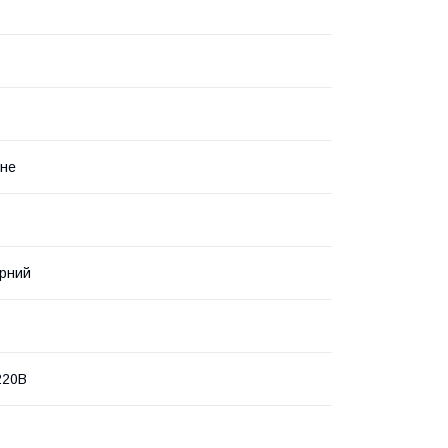
нне
рний
220В