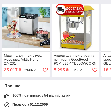
Машина для приготування
Апарат для приготування
Апар
морозива Arktic Hendi
поп-корну GoodFood
моро
274231
PCM-826Y YELLOWCORN
GEL
GRE
25 017
5 295
18 
₴
₴
29 432 ₴
6 230 ₴
Про нас
100% позитивних з 54 відгуків за рік
Працює з 01.12.2009