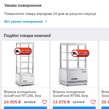
Умови повернення
Повернення товару впродовж 14 днів за рахунок покупця
Всі умови повернення
Подібні товари компанії
Вітрина холодильна
Вітрина холодильна
Вітр
GoodFood RT128L біла
GoodFood RT58L біла
Good
24 005
13 078
20 
₴
₴
28 920 ₴
15 570 ₴