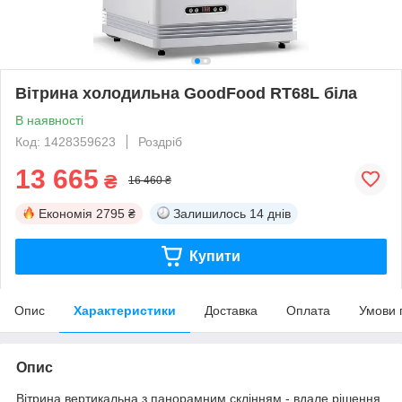
Вітрина холодильна GoodFood RT68L біла
В наявності
Код: 1428359623
Роздріб
13 665
₴
16 460 ₴
Економія
2795 ₴
Залишилось
14 днів
Купити
Опис
Характеристики
Доставка
Оплата
Умови 
Опис
Вітрина вертикальна з панорамним склінням - вдале рішення