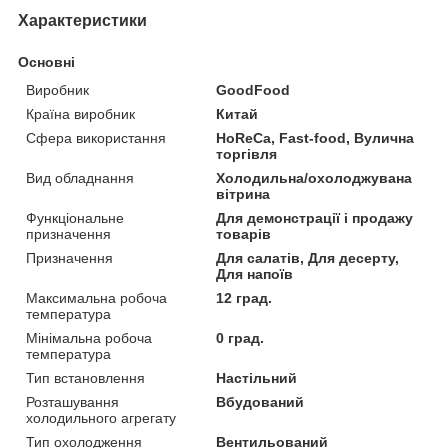
Характеристики
Основні
Виробник
GoodFood
Країна виробник
Китай
Сфера використання
HoReCa, Fast-food, Вулична
торгівля
Вид обладнання
Холодильна/охолоджувана
вітрина
Функціональне
Для демонстрації і продажу
призначення
товарів
Призначення
Для салатів, Для десерту,
Для напоїв
Максимальна робоча
12 град.
температура
Мінімальна робоча
0 град.
температура
Тип встановлення
Настільний
Розташування
Вбудований
холодильного агрегату
Тип охолодження
Вентильований