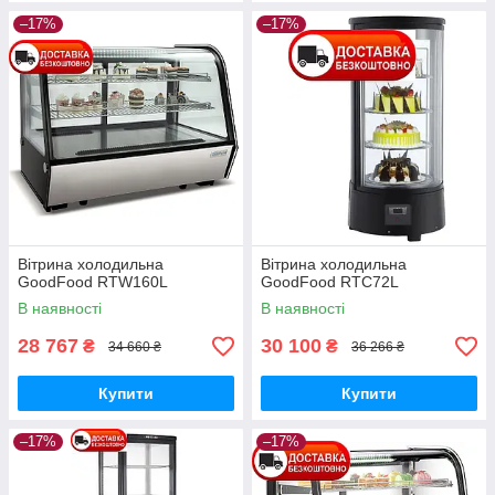
–17%
–17%
Вітрина холодильна
Вітрина холодильна
GoodFood RTW160L
GoodFood RTC72L
В наявності
В наявності
28 767
30 100
₴
₴
34 660 ₴
36 266 ₴
Купити
Купити
–17%
–17%