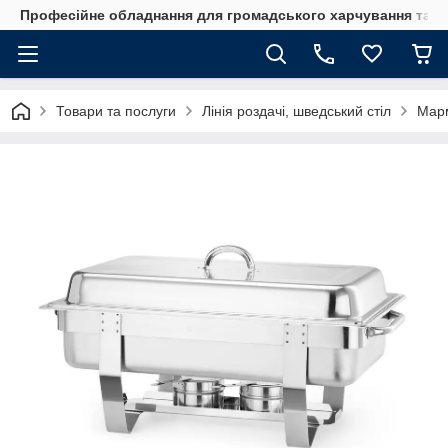
Професійне обладнання для громадського харчування та го
Товари та послуги
Лінія роздачі, шведський стіл
Марм