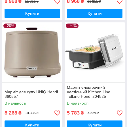
8 968
8 968
₴
₴
11 211 ₴
11 211 ₴
Купити
Купити
–20%
–20%
Марміт електричний
Марміт для супу UNIQ Hendi
настільний Kitchen Line
860557
Tellano Hendi 204825
В наявності
В наявності
8 268
5 783
₴
₴
10 335 ₴
7 229 ₴
Купити
Купити