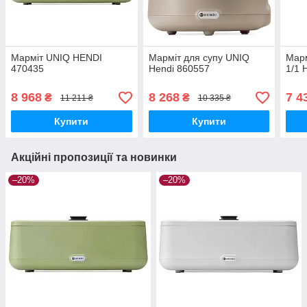
Марміт UNIQ HENDI
Марміт для супу UNIQ
Марм
470435
Hendi 860557
1/1 
8 968
8 268
7 4
₴
₴
11 211 ₴
10 335 ₴
Купити
Купити
Акційні пропозиції та новинки
–20%
–20%