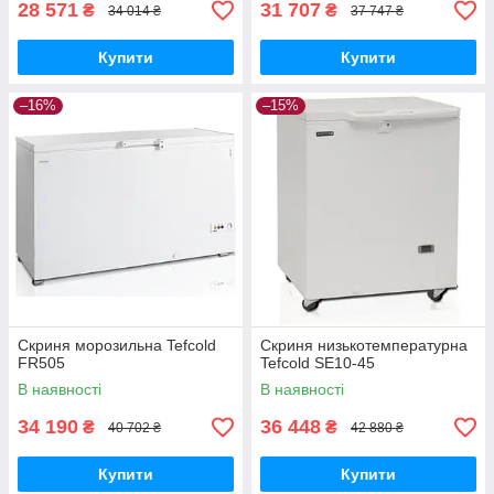
28 571
31 707
₴
₴
34 014 ₴
37 747 ₴
Купити
Купити
–16%
–15%
Скриня морозильна Tefcold
Скриня низькотемпературна
FR505
Tefcold SE10-45
В наявності
В наявності
34 190
36 448
₴
₴
40 702 ₴
42 880 ₴
Купити
Купити