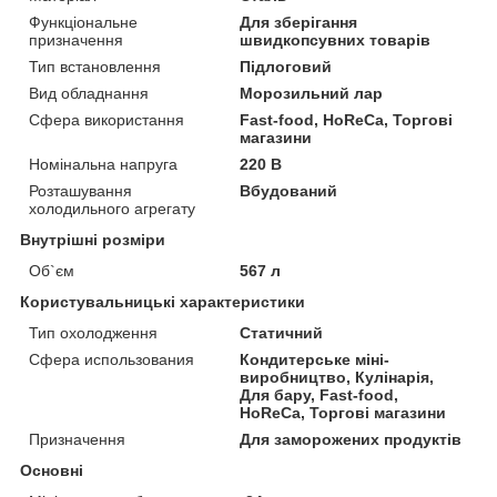
Функціональне
Для зберігання
призначення
швидкопсувних товарів
Тип встановлення
Підлоговий
Вид обладнання
Морозильний лар
Сфера використання
Fast-food, HoReCa, Торгові
магазини
Номінальна напруга
220 В
Розташування
Вбудований
холодильного агрегату
Внутрішні розміри
Об`єм
567 л
Користувальницькі характеристики
Тип охолодження
Статичний
Сфера использования
Кондитерське міні-
виробництво, Кулінарія,
Для бару, Fast-food,
HoReCa, Торгові магазини
Призначення
Для заморожених продуктів
Основні