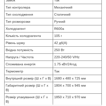
Замок
Так
Тип контролера
Механічний
Тип охолодження
Статичний
Тип розморозки
Ручний
Холодоагент
R600a
Кількість холодоагента
105 г
Рівень шуму
42 дб(А)
Вхідна потужність
250 Вт
Напруга / Частота
220-240/50 V/Hz
Споживана енергія
1.75 кВт/24год
Термометр
Так
Внутрішній розмір (Ш x Г x B)
1680 x 480 x 725 мм
Габаритний розмір (Ш x Г x
1804 x 700 x 945 мм
B)
Розмір упакування (Ш x Г x
1850 x 710 x 970 мм
B)