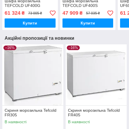
Шафа морозильна
Шафа морозильна
Шафа
TEFCOLD UF400G
TEFCOLD UF400S
UF6
61 324
47 909
61 
₴
₴
73 005 ₴
57 035 ₴
Купити
Купити
Акційні пропозиції та новинки
–16%
–16%
Скриня морозильна Tefcold
Скриня морозильна Tefcold
FR305
FR405
В наявності
В наявності