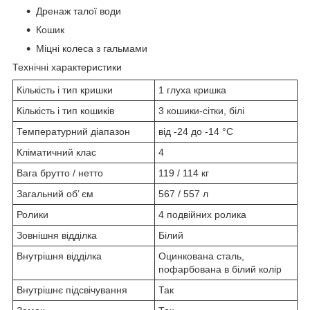
Дренаж талої води
Кошик
Міцні колеса з гальмами
Технічні характеристики
Кількість і тип кришки
1 глуха кришка
Кількість і тип кошиків
3 кошики-сітки, білі
Температурний діапазон
від -24 до -14 °C
Кліматичний клас
4
Вага брутто / нетто
119 / 114 кг
Загальний об’ єм
567 / 557 л
Ролики
4 подвійних ролика
Зовнішня відділка
Білий
Внутрішня відділка
Оцинкована сталь,
пофарбована в білий колір
Внутрішнє підсвічування
Так