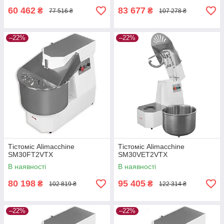
60 462
83 677
₴
₴
77 516 ₴
107 278 ₴
–22%
–22%
Тістоміс Alimacchine
Тістоміс Alimacchine
SM30FT2VTX
SM30VET2VTX
В наявності
В наявності
80 198
95 405
₴
₴
102 819 ₴
122 314 ₴
–22%
–22%