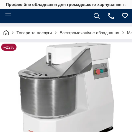
Професійне обладнання для громадського харчування та го
Товари та послуги
Електромеханічне обладнання
Ма
–22%