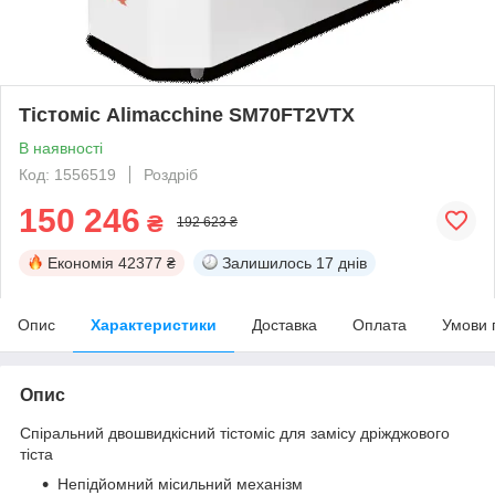
Тістоміс Alimacchine SM70FT2VTX
В наявності
Код: 1556519
Роздріб
150 246
₴
192 623 ₴
Економія
42377 ₴
Залишилось
17 днів
Опис
Характеристики
Доставка
Оплата
Умови 
Опис
Спіральний двошвидкісний тістоміс для замісу дріжджового
тіста
Непідйомний місильний механізм