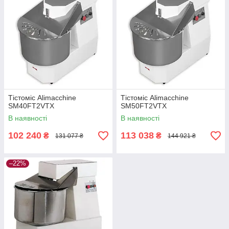
Тістоміс Alimacchine
Тістоміс Alimacchine
SM40FT2VTX
SM50FT2VTX
В наявності
В наявності
102 240
113 038
₴
₴
131 077 ₴
144 921 ₴
–22%