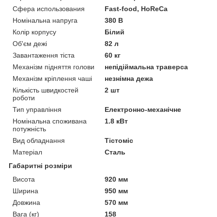
Сфера использования
Fast-food, HoReCa
Номінальна напруга
380 В
Колір корпусу
Білий
Об'єм дежі
82 л
Завантаження тіста
60 кг
Механізм підняття голови
непідіймальна траверса
Механізм кріплення чаші
незнімна дежа
Кількість швидкостей
2 шт
роботи
Тип управління
Електронно-механічне
Номінальна споживана
1.8 кВт
потужність
Вид обладнання
Тістоміс
Матеріал
Сталь
Габаритні розміри
Висота
920 мм
Ширина
950 мм
Довжина
570 мм
Вага (кг)
158