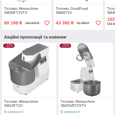
Тістоміс Alimacchine
Тістоміс GoodFood
Тіст
SM30FT2VTX
SM60T2V
SM4
102
80 198
43 392
₴
₴
102 819 ₴
52 280 ₴
131 0
Акційні пропозиції та новинки
–22%
–22%
Тістоміс Alimacchine
Тістоміс Alimacchine
SM10FT2V
SM20VET2VTX
В наявності
В наявності