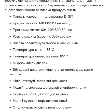
зрозумілою панеллю управління. Призначена для миття
бокалів, чашок та склянок. Перевагами даної моделі є низьке
енергоспоживання та висока продуктивність.
Панель керування: електронна DIGIT
Продуктивність: 60/30/20/8 касет/год
Програми миття: 60/120/180/480 сек
Розмір кошика (касети): 350х350 мм
Висота завантажувального вікна: 210 мм
Температура миття: 55°С
Температура ополіскування: 85°С
Мікровимикач дверей
Вбудовані дозатори миючого та ополіскувального
засобів
Ціліснотягнуті напрямні для касет
Подвійна система фільтрації в мийному танку
Подвійна ізоляція корпусу та двері
Миючі рукави з нержавіючої сталі
Ополіскують рукави з поліпропілену