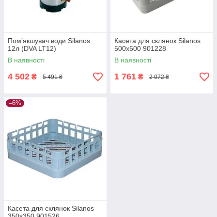
Пом’якшувач води Silanos
Касета для склянок Silanos
12л (DVA LT12)
500x500 901228
В наявності
В наявності
4 502
1 761
₴
₴
5 491 ₴
2 072 ₴
–6%
Касета для склянок Silanos
350х350 901526