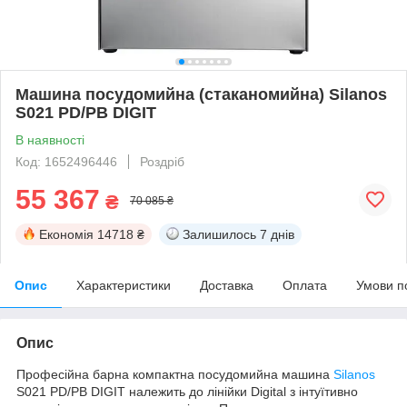
Машина посудомийна (стаканомийна) Silanos
S021 PD/РВ DIGIT
В наявності
Код: 1652496446
Роздріб
55 367
₴
70 085 ₴
Економія
14718 ₴
Залишилось
7 днів
Опис
Характеристики
Доставка
Оплата
Умови п
Опис
Професійна барна компактна посудомийна машина
Silanos
S021 PD/РВ DIGIT належить до лінійки Digital з інтуїтивно