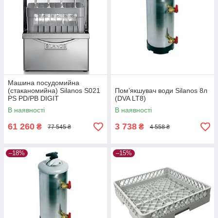
Машина посудомийна
(стаканомийна) Silanos S021
Пом’якшувач води Silanos 8л
PS PD/РВ DIGIT
(DVA LT8)
В наявності
В наявності
61 260
3 738
₴
₴
77 545 ₴
4 558 ₴
–18%
–15%