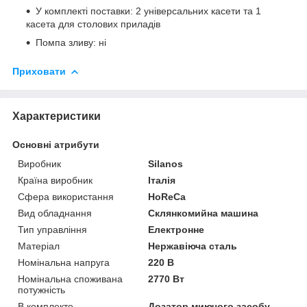
У комплекті поставки: 2 універсальних касети та 1
касета для столових приладів
Помпа зливу: ні
Приховати
Характеристики
Основні атрибути
Виробник
Silanos
Країна виробник
Італія
Сфера використання
HoReCa
Вид обладнання
Склянкомийна машина
Тип управління
Електронне
Матеріал
Нержавіюча сталь
Номінальна напруга
220 В
Номінальна споживана
2770 Вт
потужність
В комплекте
Дозатор миючого засобу,