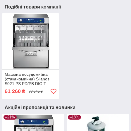
Подібні товари компанії
Машина посудомийна
(стаканомийна) Silanos
S021 PS PD/РВ DIGIT
61 260
₴
77 545 ₴
Акційні пропозиції та новинки
–21%
–18%