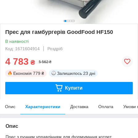
Прес для гамбургерів GoodFood HF150
В наявності
Код: 1671604914
Роздріб
4 783
₴
5 562 ₴
Економія
779 ₴
Залишилось
23 дні
Купити
Опис
Характеристики
Доставка
Оплата
Умови 
Опис
Прес з ручним управлінням для формування котлет