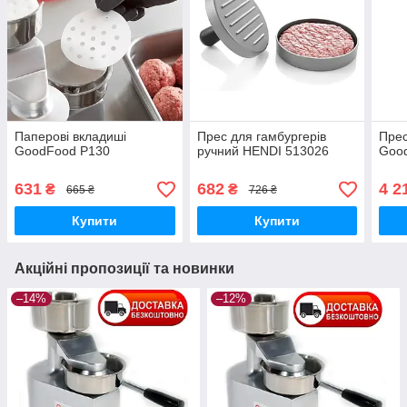
Паперові вкладиші
Прес для гамбургерів
Прес
GoodFood P130
ручний HENDI 513026
Goo
631
682
4 2
₴
₴
665 ₴
726 ₴
Купити
Купити
Акційні пропозиції та новинки
–14%
–12%