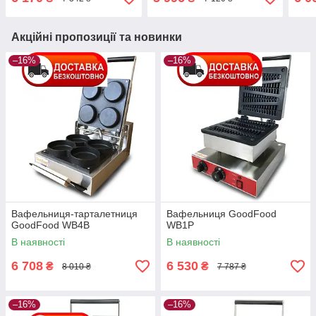
Акційні пропозиції та новинки
–16%
–16%
Вафельниця-тарталетниця
Вафельниця GoodFood
GoodFood WB4B
WB1P
В наявності
В наявності
6 708
6 530
₴
₴
8 010 ₴
7 787 ₴
–16%
–16%