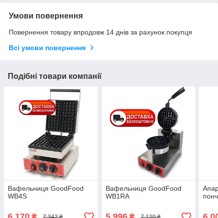
Умови повернення
Повернення товару впродовж 14 днів за рахунок покупця
Всі умови повернення
Подібні товари компанії
Вафельниця GoodFood
Вафельниця GoodFood
Апар
WB4S
WB1RA
пон
6 170
5 996
6 0
₴
₴
7 342 ₴
7 120 ₴