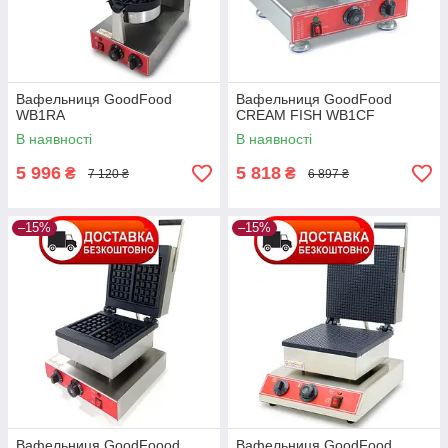
Вафельниця GoodFood
Вафельниця GoodFood
WB1RA
CREAM FISH WB1CF
В наявності
В наявності
5 996
5 818
₴
₴
7 120 ₴
6 897 ₴
–15%
–15%
Вафельниця GoodFoood
Вафельниця GoodFood