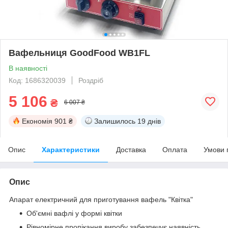
Вафельниця GoodFood WB1FL
В наявності
Код: 1686320039
Роздріб
5 106
₴
6 007 ₴
Економія
901 ₴
Залишилось
19 днів
Опис
Характеристики
Доставка
Оплата
Умови 
Опис
Апарат електричний для приготування вафель "Квітка"
Об'ємні вафлі у формі квітки
Рівномірне пропікання виробу забезпечує наявність