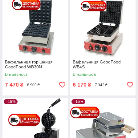
Вафельниця горішниця
Вафельниця GoodFood
GoodFood WB30N
WB4S
В наявності
В наявності
7 470
6 170
₴
₴
8 900 ₴
7 342 ₴
–16%
–16%