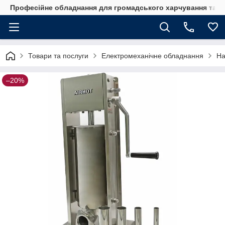
Професійне обладнання для громадського харчування та го
Товари та послуги
Електромеханічне обладнання
На
–20%