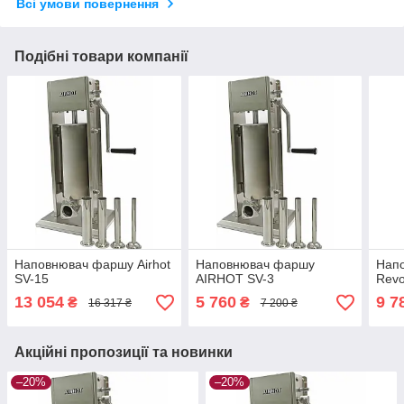
Всі умови повернення
Подібні товари компанії
Наповнювач фаршу Airhot
Наповнювач фаршу
Нап
SV-15
AIRHOT SV-3
Revo
13 054
5 760
9 7
₴
₴
16 317 ₴
7 200 ₴
Акційні пропозиції та новинки
–20%
–20%