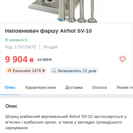
Наповнювач фаршу Airhot SV-10
В наявності
Код: 179225878
Роздріб
9 904
₴
12 380 ₴
Економія
2476 ₴
Залишилось
12 днів
Опис
Характеристики
Доставка
Оплата
Умови п
Опис
Шприц ковбасний вертикальний Airhot SV-10
застосовується у
м'ясних і ковбасних цехах, а також у закладах громадського
харчування.