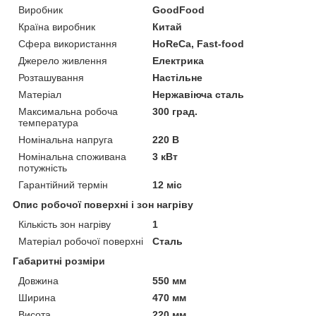
Виробник
GoodFood
Країна виробник
Китай
Сфера використання
HoReCa, Fast-food
Джерело живлення
Електрика
Розташування
Настільне
Матеріал
Нержавіюча сталь
Максимальна робоча
300 град.
температура
Номінальна напруга
220 В
Номінальна споживана
3 кВт
потужність
Гарантійний термін
12 міс
Опис робочої поверхні і зон нагріву
Кількість зон нагріву
1
Матеріал робочої поверхні
Сталь
Габаритні розміри
Довжина
550 мм
Ширина
470 мм
Висота
220 мм