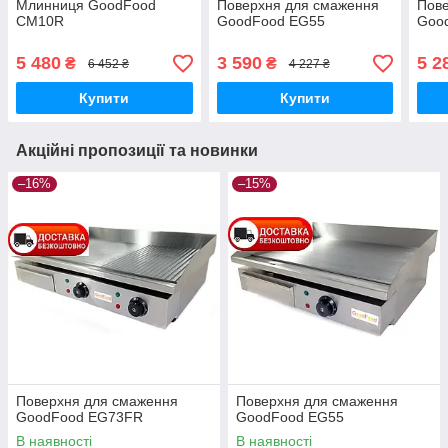
Млинниця GoodFood
Поверхня для смаження
Пов
CM10R
GoodFood EG55
Goo
5 480
3 590
5 2
₴
₴
6 452 ₴
4 227 ₴
Купити
Купити
Акційні пропозиції та новинки
–16%
–15%
Поверхня для смаження
Поверхня для смаження
GoodFood EG73FR
GoodFood EG55
В наявності
В наявності