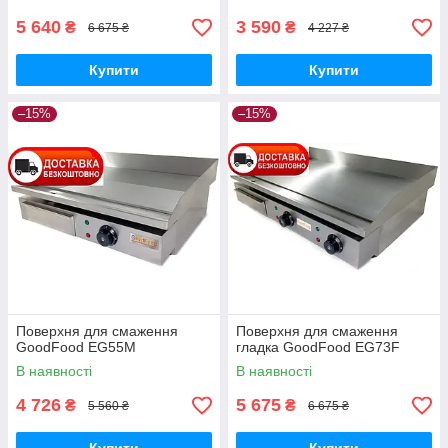
5 640
3 590
₴
₴
6 675 ₴
4 227 ₴
Купити
Купити
–15%
–15%
Поверхня для смаження
Поверхня для смаження
GoodFood EG55M
гладка GoodFood EG73F
В наявності
В наявності
4 726
5 675
₴
₴
5 560 ₴
6 675 ₴