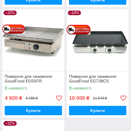
Купити
Купити
–15%
–14%
Поверхня для смаження
Поверхня для смаження
GoodFood EG55FR
GoodFood EG73BCS
В наявності
В наявності
4 920
10 000
₴
₴
5 785 ₴
11 570 ₴
Купити
Купити
–12%