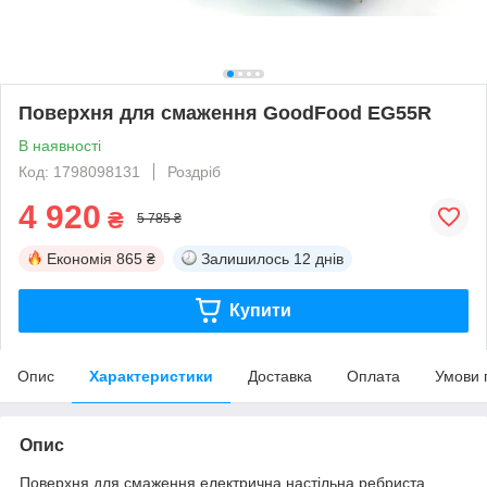
Поверхня для смаження GoodFood EG55R
В наявності
Код: 1798098131
Роздріб
4 920
₴
5 785 ₴
Економія
865 ₴
Залишилось
12 днів
Купити
Опис
Характеристики
Доставка
Оплата
Умови 
Опис
Поверхня для смаження електрична настільна ребриста