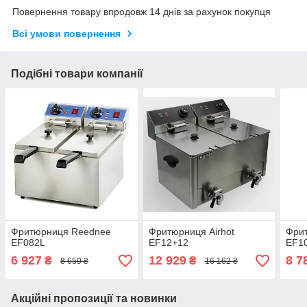
Повернення товару впродовж 14 днів за рахунок покупця
Всі умови повернення
Подібні товари компанії
Фритюрниця Reednee
Фритюрниця Airhot
Фрит
EF082L
EF12+12
EF1
6 927
12 929
8 7
₴
₴
8 659 ₴
16 162 ₴
Акційні пропозиції та новинки