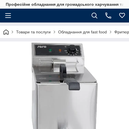
Професійне обладнання для громадського харчування та го
Товари та послуги
Обладнання для fast food
Фритюр