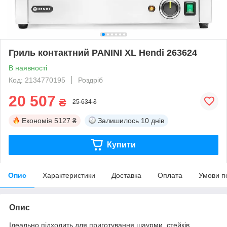
Гриль контактний PANINI XL Hendi 263624
В наявності
Код: 2134770195
Роздріб
20 507
₴
25 634 ₴
Економія
5127 ₴
Залишилось
10 днів
Купити
Опис
Характеристики
Доставка
Оплата
Умови п
Опис
Ідеально підходить для приготування шаурми, стейків,