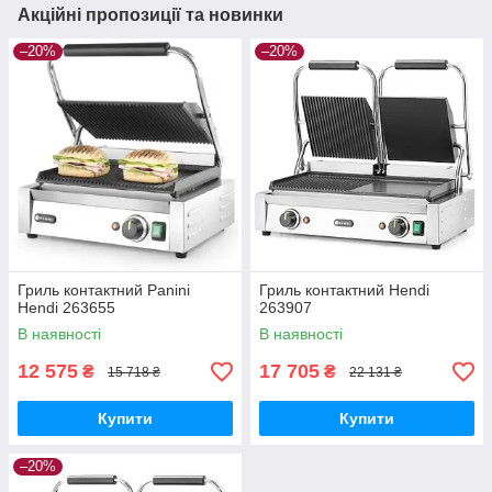
Акційні пропозиції та новинки
–20%
–20%
Гриль контактний Panini
Гриль контактний Hendi
Hendi 263655
263907
В наявності
В наявності
12 575
17 705
₴
₴
15 718 ₴
22 131 ₴
Купити
Купити
–20%