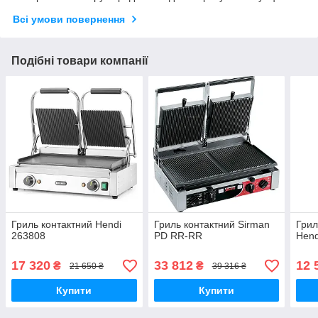
Всі умови повернення
Подібні товари компанії
Гриль контактний Hendi
Гриль контактний Sirman
Грил
263808
PD RR-RR
Hend
17 320
33 812
12 
₴
₴
21 650 ₴
39 316 ₴
Купити
Купити