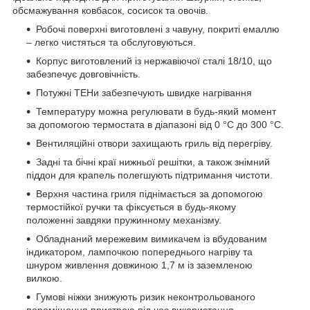
обсмажування ковбасок, сосисок та овочів.
Робочі поверхні виготовлені з чавуну, покриті емаллю
– легко чистяться та обслуговуються.
Корпус виготовлений із нержавіючої сталі 18/10, що
забезпечує довговічність.
Потужні ТЕНи забезпечують швидке нагрівання
Температуру можна регулювати в будь-який момент
за допомогою термостата в діапазоні від 0 °C до 300 °C.
Вентиляційні отвори захищають гриль від перегріву.
Задні та бічні краї нижньої решітки, а також знімний
піддон для крапель полегшують підтримання чистоти.
Верхня частина гриля піднімається за допомогою
термостійкої ручки та фіксується в будь-якому
положенні завдяки пружинному механізму.
Обладнаний мережевим вимикачем із вбудованим
індикатором, лампочкою попереднього нагріву та
шнуром живлення довжиною 1,7 м із заземленою
вилкою.
Гумові ніжки знижують ризик неконтрольованого
переміщення пристрою під час використання.