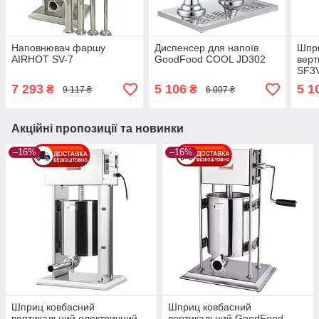
Наповнювач фаршу
Диспенсер для напоїв
Шпр
AIRHOT SV-7
GoodFood COOL JD302
вер
SF3
7 293
5 106
5 1
₴
₴
9 117 ₴
6 007 ₴
Акційні пропозиції та новинки
–16%
–16%
Шприц ковбасний
Шприц ковбасний
вертикальний електричний
вертикальний GoodFood