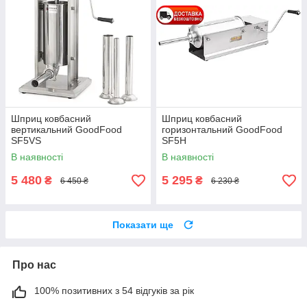
Шприц ковбасний
Шприц ковбасний
вертикальний GoodFood
горизонтальний GoodFood
SF5VS
SF5H
В наявності
В наявності
5 480
5 295
₴
₴
6 450 ₴
6 230 ₴
Показати ще
Про нас
100% позитивних з 54 відгуків за рік