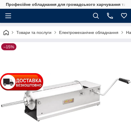
Професійне обладнання для громадського харчування та го
Товари та послуги
Електромеханічне обладнання
На
–15%