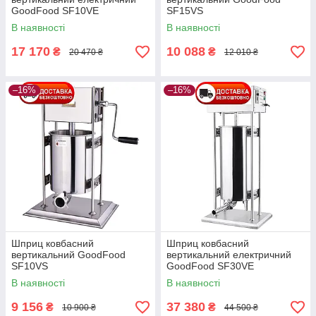
GoodFood SF10VE
SF15VS
В наявності
В наявності
17 170
10 088
₴
₴
20 470 ₴
12 010 ₴
–16%
–16%
Шприц ковбасний
Шприц ковбасний
вертикальний GoodFood
вертикальний електричний
SF10VS
GoodFood SF30VE
В наявності
В наявності
9 156
37 380
₴
₴
10 900 ₴
44 500 ₴