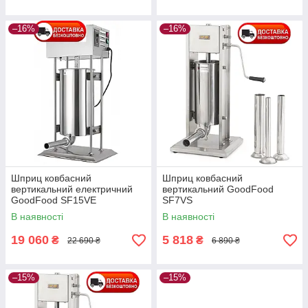
–16%
–16%
Шприц ковбасний
Шприц ковбасний
вертикальний електричний
вертикальний GoodFood
GoodFood SF15VE
SF7VS
В наявності
В наявності
19 060
5 818
₴
₴
22 690 ₴
6 890 ₴
–15%
–15%