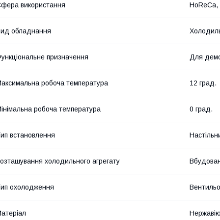
фера використання
HoReCa, 
ид обладнання
Холодиль
ункціональне призначення
Для демо
аксимальна робоча температура
12 град.
інімальна робоча температура
0 град.
ип встановлення
Настільн
озташування холодильного агрегату
Вбудова
ип охолодження
Вентиль
атеріал
Нержавію