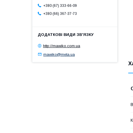
+380 (67) 333-66-09
+380 (66) 367-37-73
http://mawiko.com.ua
mawiko@meta.ua
Х
В
К