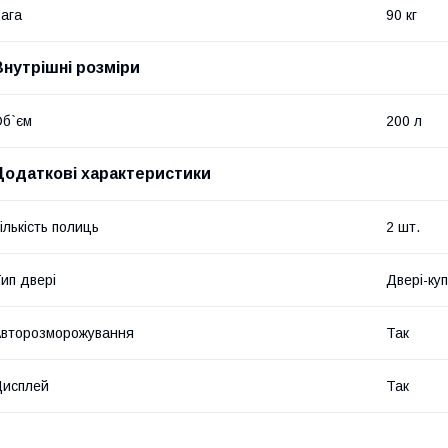
ага
90 кг
Внутрішні розміри
б`єм
200 л
Додаткові характеристики
ількість полиць
2 шт.
ип двері
Двері-ку
второзморожування
Так
Дисплей
Так