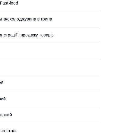
Fast-food
на/охолоджувана вітрина
нстрації і продажу товарів
ий
ний
ований
ча сталь