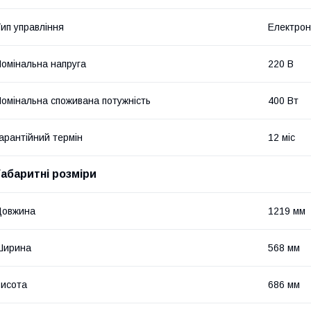
ип управління
Електро
омінальна напруга
220 В
омінальна споживана потужність
400 Вт
арантійний термін
12 міс
Габаритні розміри
Довжина
1219 мм
Ширина
568 мм
исота
686 мм