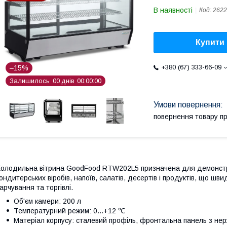
В наявності
Код:
2622
Купити
+380 (67) 333-66-09
–15%
Залишилось
0
0
днів
0
0
0
0
0
0
повернення товару п
олодильна вітрина GoodFood RTW202L5 призначена для демонстра
ондитерських віробів, напоїв, салатів, десертів і продуктів, що шв
арчування та торгівлі.
Об'єм камери: 200 л
Температурний режим: 0...+12 ℃
Матеріал корпусу: сталевий профіль, фронтальна панель з нерж