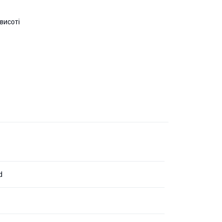
 висоті
d