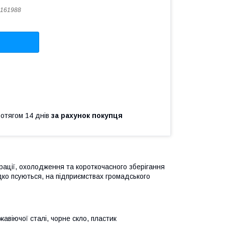
161988
ротягом 14 днів
за рахунок покупця
ції, охолодження та короткочасного зберігання
идко псуються, на підприємствах громадського
авіючої сталі, чорне скло, пластик