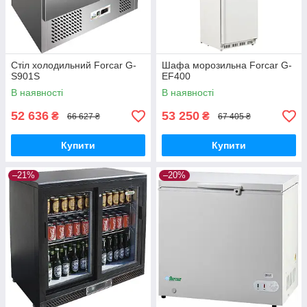
Стіл холодильний Forcar G-
Шафа морозильна Forcar G-
S901S
EF400
В наявності
В наявності
52 636
53 250
₴
₴
66 627 ₴
67 405 ₴
Купити
Купити
–21%
–20%