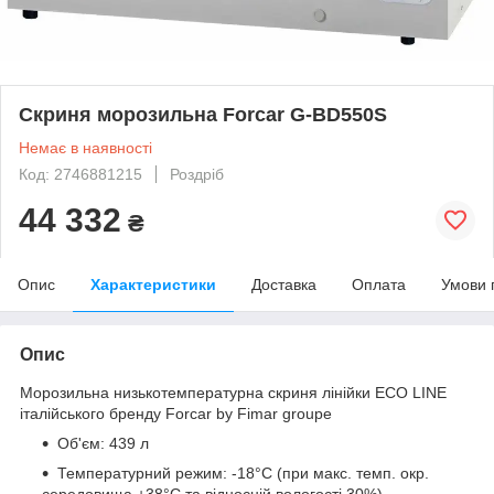
Скриня морозильна Forcar G-BD550S
Немає в наявності
Код: 2746881215
Роздріб
44 332
₴
Опис
Характеристики
Доставка
Оплата
Умови 
Опис
Морозильна низькотемпературна скриня лінійки ECO LINE
італійського бренду Forcar by Fimar groupe
Об'єм: 439 л
Температурний режим: -18°C (при макс. темп. окр.
середовища +38°C та відносній вологості 30%)