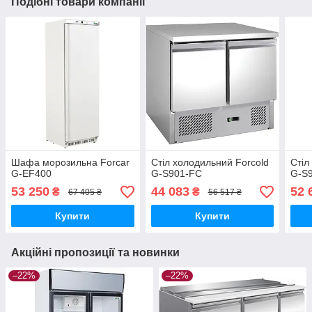
Подібні товари компанії
Шафа морозильна Forcar
Стіл холодильний Forcold
Стіл
G-EF400
G-S901-FC
G-S
53 250
44 083
52 
₴
₴
67 405 ₴
56 517 ₴
Купити
Купити
Акційні пропозиції та новинки
–22%
–22%