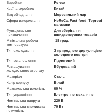
Виробник
Forcar
Країна виробник
Китай
Вид обладнання
Морозильний лар
Сфера використання
HoReCa, Fast-food, Торгові
магазини
Функціональне
Для зберігання
призначення
швидкопсувних товарів
Мінімальна робоча
-18 град.
температура
Тип охолодження
З природною циркуляцією
холодного повітря
Тип встановлення
Підлоговий
Розташування
Вбудований
холодильного агрегату
Матеріал
Сталь
Колір корпусу
Білий
Максимальна вологість
60 %
Тип управління
Електронно-механічне
Номінальна напруга
220 В
Номінальна споживана
70 Вт
потужність