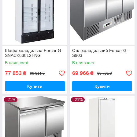
Шафа холодильна Forcar G-
Стіл холодильний Forcar G-
SNACK638L2TNG
S903
В наявності
В наявності
77 853
69 966
₴
₴
99 811 ₴
89 701 ₴
Купити
Купити
–21%
–21%