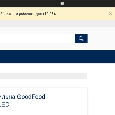
айближчого робочого дня (10.08).
ильна GoodFood
LED