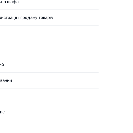
ьна шафа
нстрації і продажу товарів
ий
ований
нне