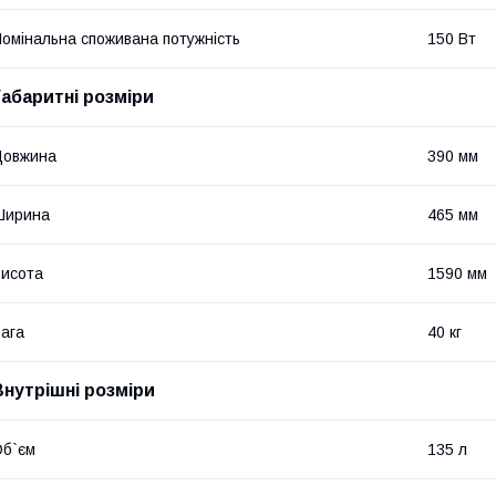
омінальна споживана потужність
150 Вт
Габаритні розміри
Довжина
390 мм
Ширина
465 мм
исота
1590 мм
ага
40 кг
Внутрішні розміри
б`єм
135 л