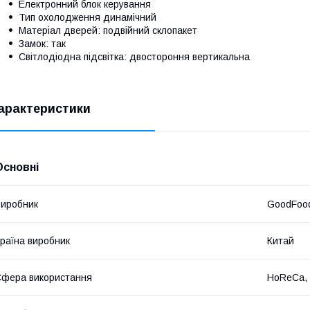
Електронний блок керування
Тип охолодження динамічний
Матеріал дверей: подвійний склопакет
Замок: так
Світлодіодна підсвітка: двостороння вертикальна
арактеристики
Основні
иробник
GoodFoo
раїна виробник
Китай
фера використання
HoReCa, 