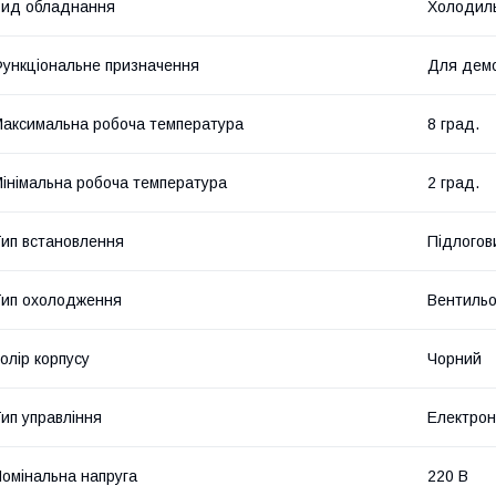
ид обладнання
Холодил
ункціональне призначення
Для демо
аксимальна робоча температура
8 град.
інімальна робоча температура
2 град.
ип встановлення
Підлогов
ип охолодження
Вентиль
олір корпусу
Чорний
ип управління
Електро
омінальна напруга
220 В