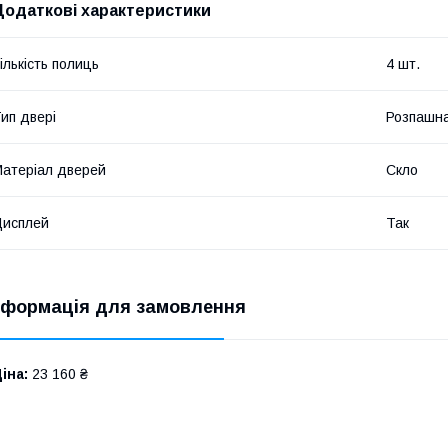
Додаткові характеристики
ількість полиць
4 шт.
ип двері
Розпашн
атеріал дверей
Скло
Дисплей
Так
нформація для замовлення
іна:
23 160 ₴