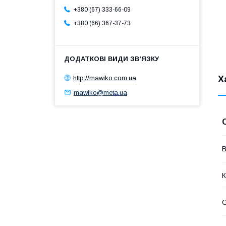
+380 (67) 333-66-09
+380 (66) 367-37-73
http://mawiko.com.ua
Х
mawiko@meta.ua
В
К
С