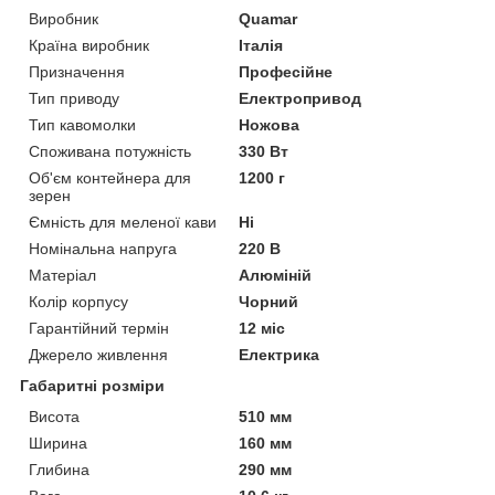
Виробник
Quamar
Країна виробник
Італія
Призначення
Професійне
Тип приводу
Електропривод
Тип кавомолки
Ножова
Споживана потужність
330 Вт
Об'єм контейнера для
1200 г
зерен
Ємність для меленої кави
Ні
Номінальна напруга
220 В
Матеріал
Алюміній
Колір корпусу
Чорний
Гарантійний термін
12 міс
Джерело живлення
Електрика
Габаритні розміри
Висота
510 мм
Ширина
160 мм
Глибина
290 мм