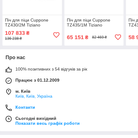
Піч для піци Cuppone
Піч для піци Cuppone
Піч 
TZ430/2M Tiziano
TZ435/1M Tiziano
TZ43
107 833
₴
65 151
58 
₴
82 469 ₴
136 238 ₴
Про нас
100% позитивних з 54 відгуків за рік
Працює з 01.12.2009
м. Київ
Київ, Київ, Україна
Контакти
Сьогодні вихідний
Показати весь графік роботи