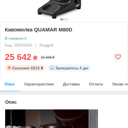
Кавомолка QUAMAR M80D
В наявності
Код: 28201020
Роздріб
25 642
₴
32 458 ₴
Економія
6816 ₴
Залишилось
4 дні
Опис
Характеристики
Доставка
Оплата
Умови п
Опис