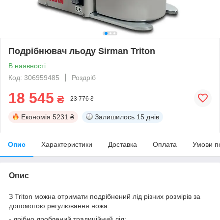
Подрібнювач льоду Sirman Triton
В наявності
Код: 306959485
Роздріб
18 545
₴
23 776 ₴
Економія
5231 ₴
Залишилось
15 днів
Опис
Характеристики
Доставка
Оплата
Умови п
Опис
З Triton можна отримати подрібнений лід різних розмірів за
допомогою регулювання ножа:
- дрібно дроблений традиційний лід;