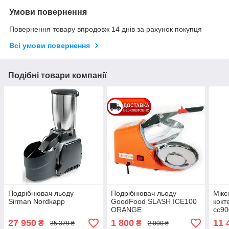
Умови повернення
Повернення товару впродовж 14 днів за рахунок покупця
Всі умови повернення
Подібні товари компанії
Подрібнювач льоду
Подрібнювач льоду
Мікс
Sirman Nordkapp
GoodFood SLASH ICE100
кокт
ORANGE
cc90
27 950
1 800
11 
₴
₴
35 379 ₴
2 000 ₴