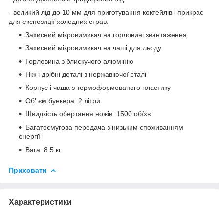
- великий лід до 10 мм для приготування коктейлів і прикрас
для експозиції холодних страв.
Захисний мікровимикач на горловині звантаження
Захисний мікровимикач на чаші для льоду
Горловина з блискучого алюмінію
Ніж і дрібні деталі з нержавіючої сталі
Корпус і чаша з термоформованого пластику
Об' єм бункера: 2 літри
Швидкість обертання ножів: 1500 об/хв
Багатосмугова передача з низьким споживанням
енергії
Вага: 8.5 кг
Приховати
Характеристики