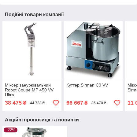
Подібні товари компанії
Міксер занурювальний
Куттер Sirman C9 VV
Мікс
Robot Coupe MP 450 VV
Sirm
Ultra
38 475
66 667
11 
₴
₴
44 738 ₴
85 470 ₴
Акційні пропозиції та новинки
–22%