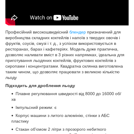
Професійний високошвидкісний
блендер
призначений для
виробництва складних коктейлів і напоїв з твердих овочів і
фруктів, соусів, смузі і т. д., з успіхом використовується в
ресторанах, барах і кафетеріях. Модель дуже практична,
дозволяє наливати вміст в 3 різних напрямках, ідеальна для
приготування льодяних коктейлів, фруктових коктейлів з
сиропами і концентратами. Квадратна склянка виготовлена
таким чином, що дозволяє працювати з великою кількістю
льоду
Підходить для дроблення льоду
Плавне регулювання швидкості від 8000 до 16000 об/
хв
Імпульсний режим: є
Корпус машини з литого алюмінію, стінки з АБС
пластику
Стакан об'ємом 2 літри з прозорого небиткого