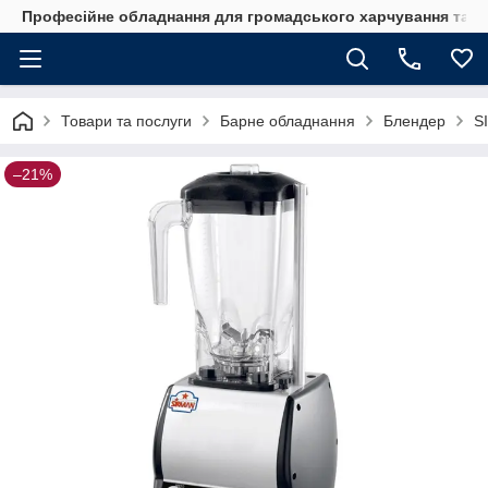
Професійне обладнання для громадського харчування та го
Товари та послуги
Барне обладнання
Блендер
S
–21%