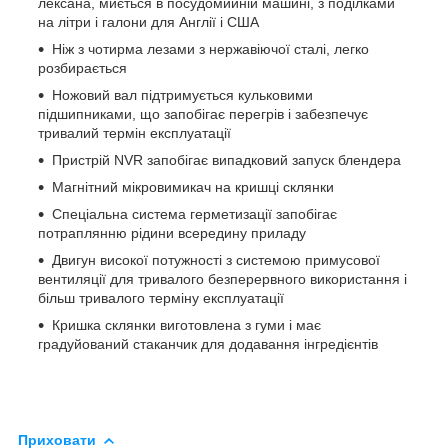
лексана, миється в посудомийній машині, з поділками
на літри і галони для Англії і США
Ніж з чотирма лезами з нержавіючої сталі, легко
розбирається
Ножовий вал підтримується кульковими
підшипниками, що запобігає перегрів і забезпечує
тривалий термін експлуатації
Пристрій NVR запобігає випадковий запуск блендера
Магнітний мікровимикач на кришці склянки
Спеціальна система герметизації запобігає
потраплянню рідини всередину приладу
Двигун високої потужності з системою примусової
вентиляції для тривалого безперервного використання і
більш тривалого терміну експлуатації
Кришка склянки виготовлена з гуми і має
градуйований стаканчик для додавання інгредієнтів
Приховати