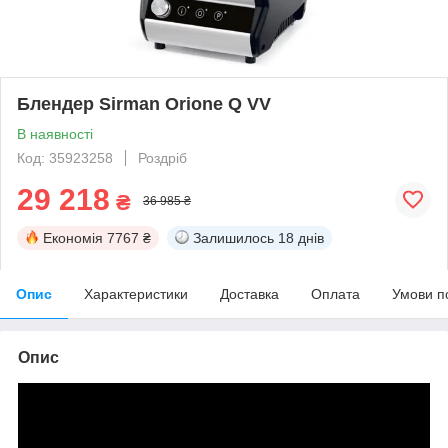
Блендер Sirman Orione Q VV
В наявності
Код: 35923258
Роздріб
29 218
₴
36 985 ₴
Економія
7767 ₴
Залишилось
18 днів
Опис
Характеристики
Доставка
Оплата
Умови п
Опис