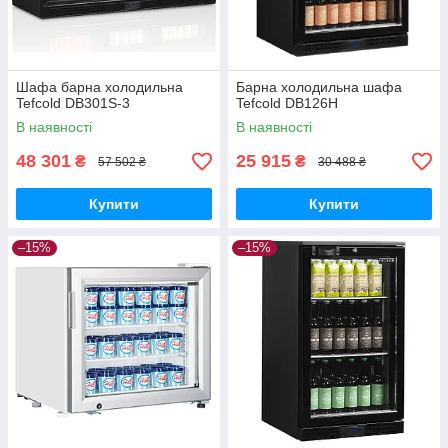
Шафа барна холодильна
Барна холодильна шафа
Tefcold DB301S-3
Tefcold DB126H
В наявності
В наявності
48 301
25 915
₴
₴
57 502 ₴
30 488 ₴
Купити
Купити
–15%
–15%