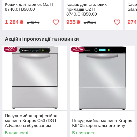
Кошик для тарілок OZTI
Кошик для столових
Касе
8740.0TB50.00
приладів OZTI
Sila
8740.CKB50.00
1 284
955
974
₴
₴
1 427 ₴
1 061 ₴
Акційні пропозиції та новинки
–22%
–22%
Посудомийна професійна
машина Krupps C537DGT
Посудомийна машина Krupps
Advance із вбудованим
K840E фронтального типу
зливним насосом
В наявності
В наявності
фронтального типу