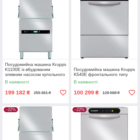
Посудомийна машина Krupps
K1100E із вбудованим
Посудомийна машина Krupps
зливним насосом купольного
K540E фронтального типу
типу
В наявності
В наявності
199 182
100 299
₴
₴
255 361 ₴
128 588 ₴
–22%
–22%