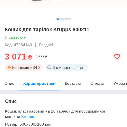
Кошик для тарілок Krupps 800211
В наявності
Код: 47984149
Роздріб
3 071
₴
3 655 ₴
Економія
584 ₴
Залишилось
4 дні
Опис
Характеристики
Доставка
Оплата
Умови 
Опис
Кошик пластмасовий на 18 тарілок для посудомийної
машини
Krupps
Розмір: 500х500х100 мм