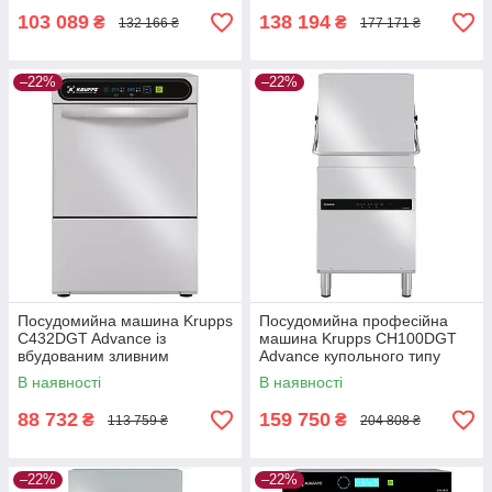
103 089
138 194
₴
₴
132 166 ₴
177 171 ₴
–22%
–22%
Посудомийна машина Krupps
Посудомийна професійна
C432DGT Advance із
машина Krupps CH100DGT
вбудованим зливним
Advance купольного типу
насосом фронтального типу
В наявності
В наявності
88 732
159 750
₴
₴
113 759 ₴
204 808 ₴
–22%
–22%