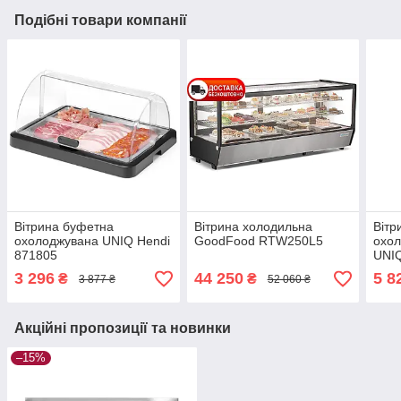
Подібні товари компанії
Вітрина буфетна
Вітрина холодильна
Вітр
охолоджувана UNIQ Hendi
GoodFood RTW250L5
охол
871805
UNIQ
3 296
44 250
5 8
₴
₴
3 877 ₴
52 060 ₴
Акційні пропозиції та новинки
–15%