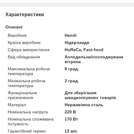
Характеристики
Основні
Виробник
Hendi
Країна виробник
Нідерланди
Сфера використання
HoReCa, Fast-food
Вид обладнання
Холодильна/охолоджувана
вітрина
Максимальна робоча
8 град.
температура
Мінімальна робоча
2 град.
температура
Функціональне
Для зберігання
призначення
швидкопсувних товарів
Матеріал
Нержавіюча сталь
Номінальна напруга
220 В
Номінальна споживана
170 Вт
потужність
Гарантійний термін
12 міс