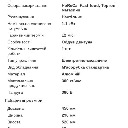
Сфера використання
HoReCa, Fast-food, Торгові
магазини
Розташування
Настільне
Номінальна споживана
1.1 кВт
потужність
Гарантійний термін
12 міс
Особливості
Обдув двигуна
Кількість швидкостей
1 шт
роботи
Тип управління
Електронно-механічне
Вид обладнання
М'ясорубка стандартна
Матеріал
Алюміній
Максимальна
300 кг/час
продуктивність
Напруга
380 В
Габаритні розміри
Довжина
450 мм
Ширина
290 мм
Висота
520 мм