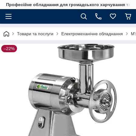
Професійне обладнання для громадського харчування та го
Товари та послуги
Електромеханічне обладнання
М'
–22%