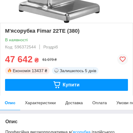
М'ясорубка Fimar 22TE (380)
В наявності
Код: 596372544
Роздріб
47 642
₴
61 079 ₴
Економія
13437 ₴
Залишилось
5 днів
Купити
Опис
Характеристики
Доставка
Оплата
Умови п
Опис
Професійна високопродуктивна м'
ясорубка
італійського