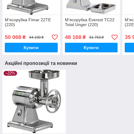
М'ясорубка Fimar 22TE
М'ясорубка Everest TC22
М'яс
(220)
Total Unger (220)
(220
50 068
48 168
35 
₴
₴
64 190 ₴
61 753 ₴
Купити
Купити
Акційні пропозиції та новинки
–22%