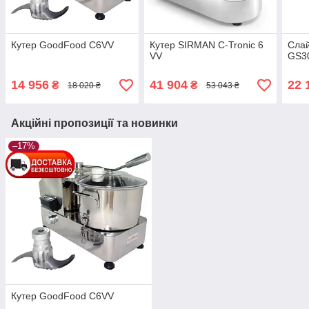
Кутер GoodFood C6VV
Кутер SIRMAN C-Tronic 6
Сла
VV
GS3
14 956
41 904
22 
₴
₴
18 020 ₴
53 043 ₴
Акційні пропозиції та новинки
–17%
Кутер GoodFood C6VV