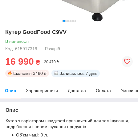
Кутер GoodFood C9VV
В наявності
Код: 615917319
Роздріб
16 990
₴
20 470 ₴
Економія
3480 ₴
Залишилось
7 днів
Опис
Характеристики
Доставка
Оплата
Умови п
Опис
Кутер з варіатором швидкості призначений для замішування,
подрібнення і перемішування продуктів.
Об'єм чаші: 9 л.