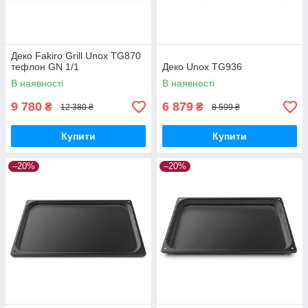
Деко Fakiro Grill Unox TG870
тефлон GN 1/1
Деко Unox TG936
В наявності
В наявності
9 780
6 879
₴
₴
12 380 ₴
8 599 ₴
Купити
Купити
–20%
–20%