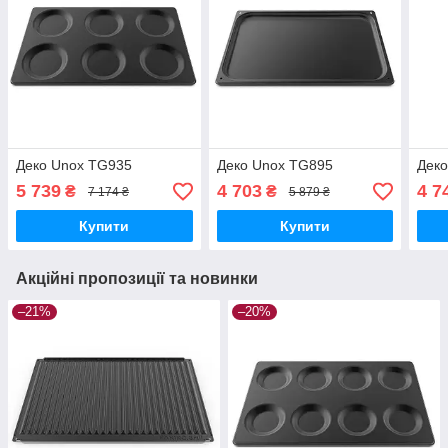
Деко Unox TG935
Деко Unox TG895
Дек
5 739
4 703
4 7
₴
₴
7 174 ₴
5 879 ₴
Купити
Купити
Акційні пропозиції та новинки
–21%
–20%