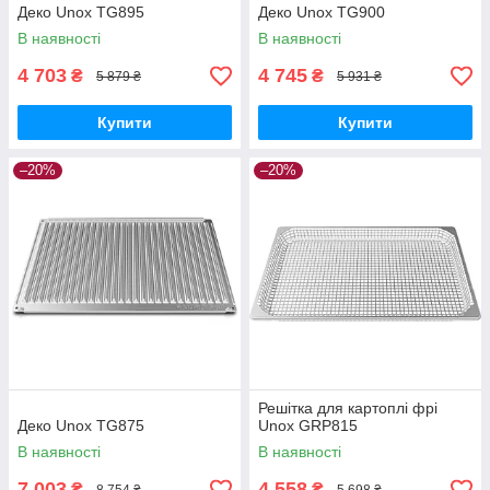
Деко Unox TG895
Деко Unox TG900
В наявності
В наявності
4 703
4 745
₴
₴
5 879 ₴
5 931 ₴
Купити
Купити
–20%
–20%
Решітка для картоплі фрі
Деко Unox TG875
Unox GRP815
В наявності
В наявності
7 003
4 558
₴
₴
8 754 ₴
5 698 ₴