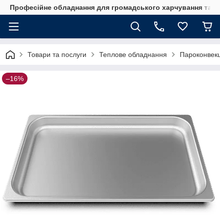
Професійне обладнання для громадського харчування та го
Товари та послуги
Теплове обладнання
Пароконвекц
–16%