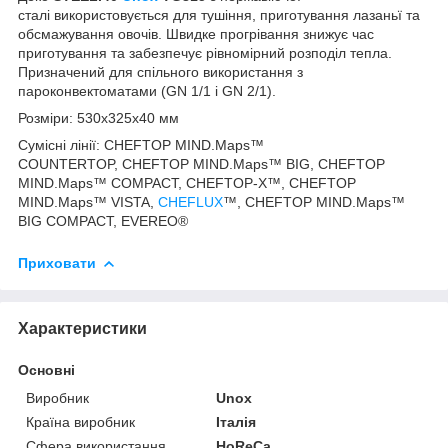
сталі використовується для тушіння, приготування лазаньї та
обсмажування овочів. Швидке прогрівання знижує час
приготування та забезпечує рівномірний розподіл тепла.
Призначений для спільного використання з
пароконвектоматами (GN 1/1 і GN 2/1).
Розміри: 530x325x40 мм
Сумісні лінії: CHEFTOP MIND.Maps™
COUNTERTOP, CHEFTOP MIND.Maps™ BIG, CHEFTOP
MIND.Maps™ COMPACT, CHEFTOP-X™, CHEFTOP
MIND.Maps™ VISTA,
CHEFLUX
™, CHEFTOP MIND.Maps™
BIG COMPACT, EVEREO®
Приховати
Характеристики
Основні
Виробник
Unox
Країна виробник
Італія
Сфера використання
HoReCa