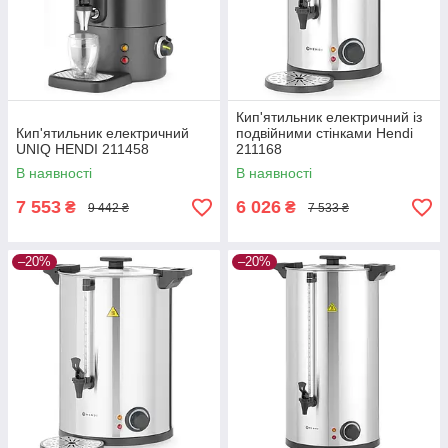
Кип'ятильник електричний із
Кип'ятильник електричний
подвійними стінками Hendi
UNIQ HENDI 211458
211168
В наявності
В наявності
7 553
6 026
₴
₴
9 442 ₴
7 533 ₴
–20%
–20%