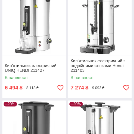
Кип'ятильник електричний з
Кип'ятильник електричний
подвійними стінками Hendi
UNIQ HENDI 211427
211403
В наявності
В наявності
6 494
7 274
₴
₴
8 118 ₴
9 093 ₴
–20%
–20%