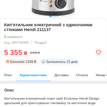
Кип'ятильник електричний з одиночними
стінками Hendi 211137
В наявності
Код: 685766989
Роздріб
5 355
₴
6 694 ₴
Економія
1339 ₴
Залишилось
13 днів
Опис
Характеристики
Доставка
Оплата
Умови 
Опис
Кип'ятильник електричний нової серії Exclusive Hendi Design
ідеальний для приготування глінтвейну та кип'ятіння води.