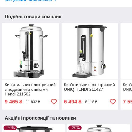
Подібні товари компанії
Кип'ятильник електричний
Кип'ятильник електричний
Кип'
з подвійними стінками
UNIQ HENDI 211427
UNI
Hendi 211502
9 465
6 494
7 5
₴
₴
11 832 ₴
8 118 ₴
Акційні пропозиції та новинки
–20%
–20%