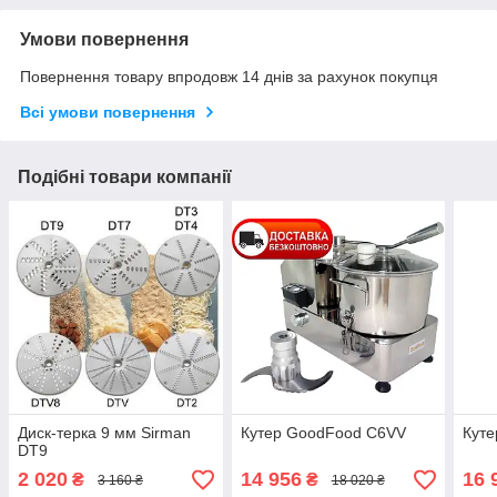
Умови повернення
Повернення товару впродовж 14 днів за рахунок покупця
Всі умови повернення
Подібні товари компанії
Диск-терка 9 мм Sirman
Кутер GoodFood C6VV
Кут
DT9
2 020
14 956
16 
₴
₴
3 160 ₴
18 020 ₴