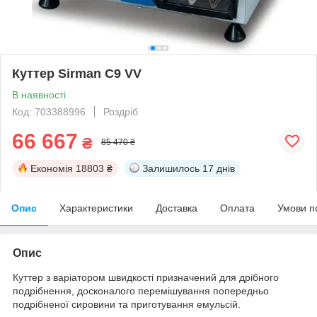
Куттер Sirman C9 VV
В наявності
Код: 703388996
Роздріб
66 667
₴
85 470 ₴
Економія
18803 ₴
Залишилось
17 днів
Опис
Характеристики
Доставка
Оплата
Умови п
Опис
Куттер з варіатором швидкості призначений для дрібного
подрібнення, досконалого перемішування попередньо
подрібненої сировини та приготування емульсій.