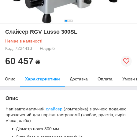
Слайсер RGV Lusso 300SL
Немає в наявності
Код: 7224413
Роздріб
60 457
₴
Опис
Характеристики
Доставка
Оплата
Умови 
Опис
Напівавтоматичний
слайсер
(ломтерізка) з ручною подачею
призначений для нарізки гастрономії (ковбас, рулетів, сирів,
м'яса, хліба).
Діаметр ножа 300 мм
Лита база з лакованого алюмінію.