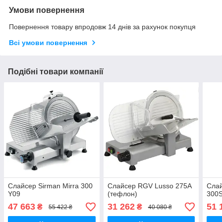
Умови повернення
Повернення товару впродовж 14 днів за рахунок покупця
Всі умови повернення
Подібні товари компанії
Слайсер Sirman Mirra 300
Слайсер RGV Lusso 275A
Сла
Y09
(тефлон)
300S
47 663
31 262
51 
₴
₴
55 422 ₴
40 080 ₴