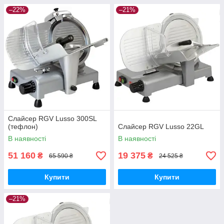
–22%
–21%
Слайсер RGV Lusso 300SL
(тефлон)
Слайсер RGV Lusso 22GL
В наявності
В наявності
51 160
19 375
₴
₴
65 590 ₴
24 525 ₴
Купити
Купити
–21%