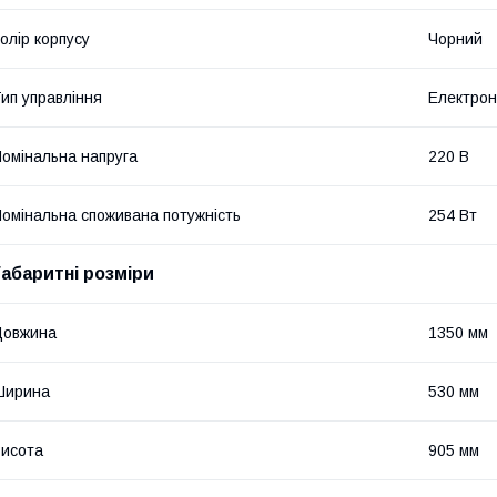
олір корпусу
Чорний
ип управління
Електро
омінальна напруга
220 В
омінальна споживана потужність
254 Вт
Габаритні розміри
Довжина
1350 мм
Ширина
530 мм
исота
905 мм