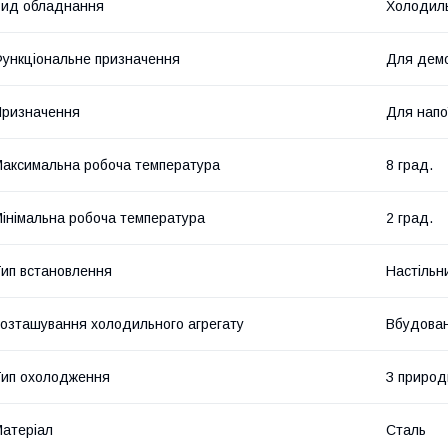
ид обладнання
Холодил
ункціональне призначення
Для демо
ризначення
Для напо
аксимальна робоча температура
8 град.
інімальна робоча температура
2 град.
ип встановлення
Настільн
озташування холодильного агрегату
Вбудова
ип охолодження
З природ
атеріал
Сталь