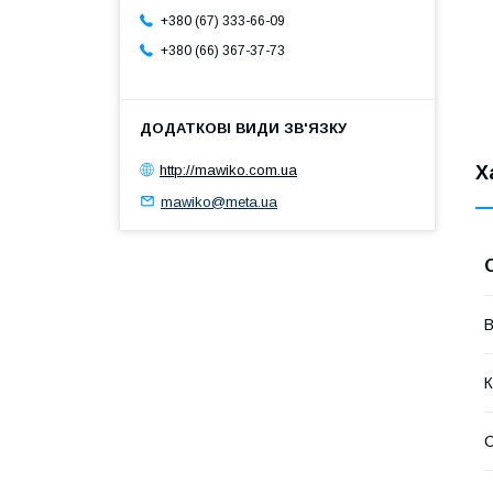
+380 (67) 333-66-09
+380 (66) 367-37-73
http://mawiko.com.ua
Х
mawiko@meta.ua
В
К
С