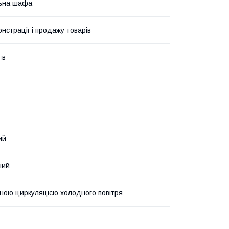
ьна шафа
нстрації і продажу товарів
їв
ий
ний
ною циркуляцією холодного повітря