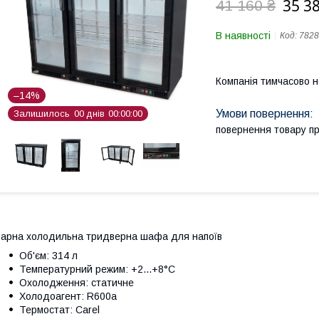
35 3
41 160 ₴
В наявності
Код:
7828
Компанія тимчасово 
–14%
Залишилось
0
0
днів
0
0
0
0
0
0
повернення товару п
арна холодильна тридверна шафа для напоїв
Об'єм: 314 л
Температурний режим: +2...+8°С
Охолодження: статичне
Холодоагент: R600a
Термостат: Carel