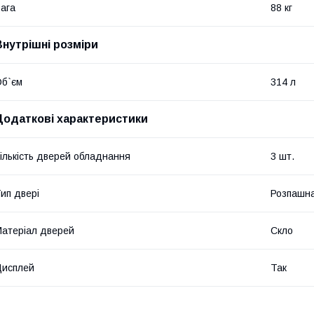
ага
88 кг
Внутрішні розміри
б`єм
314 л
Додаткові характеристики
ількість дверей обладнання
3 шт.
ип двері
Розпашн
атеріал дверей
Скло
Дисплей
Так