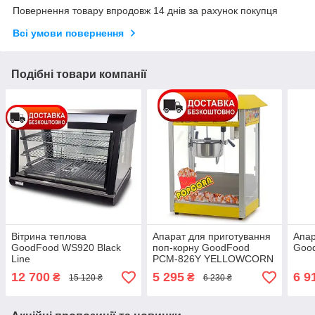
Повернення товару впродовж 14 днів за рахунок покупця
Всі умови повернення
Подібні товари компанії
Вітрина теплова
Апарат для приготування
Апар
GoodFood WS920 Black
поп-корну GoodFood
Goo
Line
PCM-826Y YELLOWCORN
12 700
5 295
6 9
₴
₴
15 120 ₴
6 230 ₴