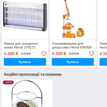
Лампа для знищення
Соковижималка для
Ламп
комах Hendi 270172
цитрусових Hendi 695906
Hend
4 485
4 259
4 5
₴
₴
5 276 ₴
5 070 ₴
Купити
Купити
Акційні пропозиції та новинки
–15%