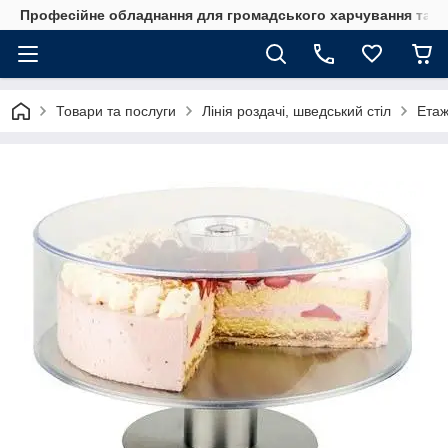
Професійне обладнання для громадського харчування та го
Товари та послуги
Лінія роздачі, шведський стіл
Етаж