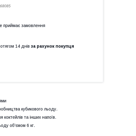
68085
не приймає замовлення
ротягом 14 днів
за рахунок покупця
лями
бництва кубикового льоду.
я коктейлів та інших напоїв.
ду об'ємом 6 кг.