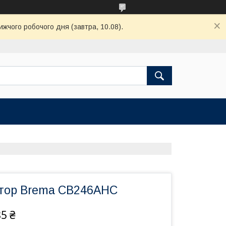
ижчого робочого дня (завтра, 10.08).
тор Brema CB246AHC
85 ₴