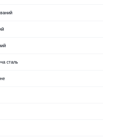
ований
ий
ний
ча сталь
нне