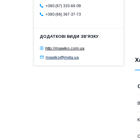
+380 (67) 333-66-09
+380 (66) 367-37-73
http://mawiko.com.ua
mawiko@meta.ua
Х
В
К
С