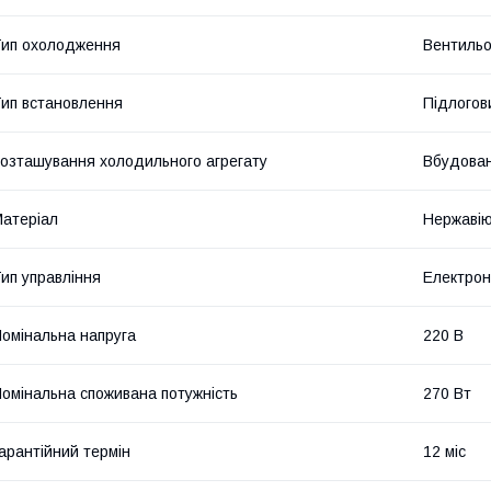
ип охолодження
Вентиль
ип встановлення
Підлогов
озташування холодильного агрегату
Вбудова
атеріал
Нержавію
ип управління
Електро
омінальна напруга
220 В
омінальна споживана потужність
270 Вт
арантійний термін
12 міс