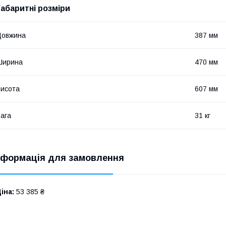
Габаритні розміри
Довжина
387 мм
Ширина
470 мм
исота
607 мм
ага
31 кг
нформація для замовлення
іна:
53 385 ₴