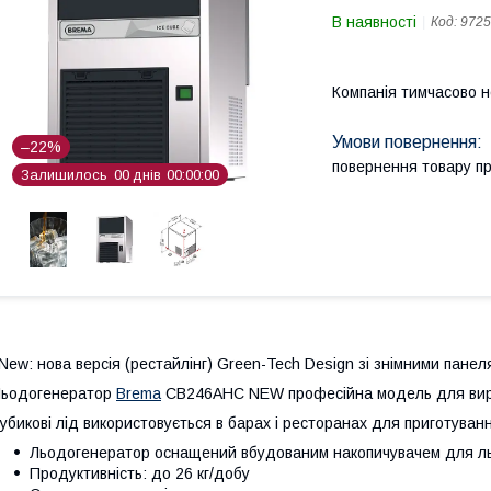
В наявності
Код:
9725
Компанія тимчасово 
–22%
повернення товару п
Залишилось
0
0
днів
0
0
0
0
0
0
New: нова версія (рестайлінг) Green-Tech Design зі знімними пане
Льодогенератор
Brema
CB246AHC NEW професійна модель для виро
убикові лід використовується в барах і ресторанах для приготуванн
Льодогенератор оснащений вбудованим накопичувачем для льо
Продуктивність: до 26 кг/добу