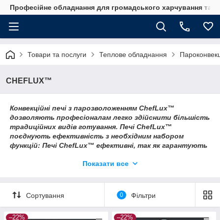
Професійне обладнання для громадського харчування та го
Товари та послуги
Теплове обладнання
Пароконвекц
CHEFLUX™
Конвекційні печі
з парозволоженням
ChefLux™
дозволяють професіоналам легко здійснити більшість
традиційних видів готування. Печі ChefLux™
поєднують ефективність з необхідним набором
функцій: Печі ChefLux™ ефективні, так як гарантують
максимальну рівномірність готування в умовах будь-
Показати все
якого завантаження, і прості, так як були розроблені
за участю шеф-кухарів, які відібрали самі необхідні
функції, без надмірностей. Широкий асортимент
додаткового обладнання та аксесуарів робить піч
Сортування
0
Фільтри
більш функціональною для кухаря, значно полегшуючи
його роботу на кухні.
–22%
–22%